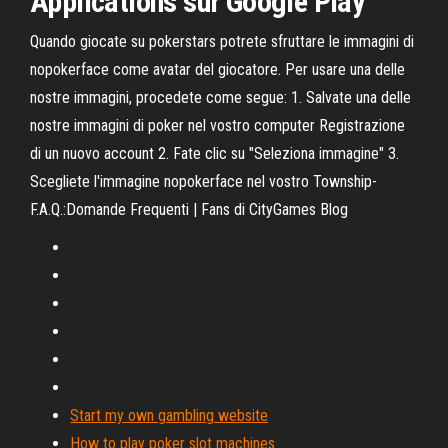
Applications sur Google Play
Quando giocate su pokerstars potrete sfruttare le immagini di
nopokerface come avatar del giocatore. Per usare una delle
nostre immagini, procedete come segue: 1. Salvate una delle
nostre immagini di poker nel vostro computer Registrazione
di un nuovo account 2. Fate clic su "Seleziona immagine" 3.
Scegliete l'immagine nopokerface nel vostro Township-
F.A.Q.:Domande Frequenti | Fans di CityGames Blog
Start my own gambling website
How to play poker slot machines