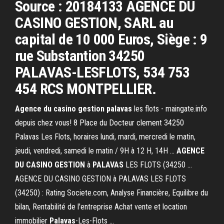
Source : 20184133 AGENCE DU
CASINO GESTION, SARL au
capital de 10 000 Euros, Siège : 9
rue Substantion 34250
PALAVAS-LESFLOTS, 534 753
454 RCS MONTPELLIER.
Agence du casino gestion palavas
les flots - maingate.info
depuis chez vous! 8 Place du Docteur clement 34250
Palavas Les Flots, horaires lundi, mardi, mercredi le matin,
jeudi, vendredi, samedi le matin / 9H à 12 H, 14H ...
AGENCE
DU
CASINO
GESTION
à
PALAVAS
LES FLOTS (34250 ...
AGENCE DU CASINO GESTION à PALAVAS LES FLOTS
(34250) : Rating Societe.com, Analyse Financière, Equilibre du
bilan, Rentabilité de l'entreprise Achat vente et location
immobilier
Palavas
-Les-Flots ...