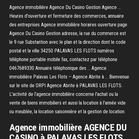
Agence immobilière Agence Du Casino Gestion Agence ...
Heures d'ouverture et fermeture des commerces, annuaire
des entreprises Agence immobilière horaires ouverture page
Agence Du Casino Gestion adresse, la rue du commerce est
le 9 rue Substantion avec le plan et la direction dont le code
postal et la ville 34250 PALAVAS LES FLOTS numéros
téléphone portable mobile fax, contactez par téléphone
0467689330 Annuaire téléphonique des ... Agence
immobilière Palavas Les Flots – Agence Abrite à ... Bienvenue
sur le site de ORPI Agence Abrite à PALAVAS LES FLOTS.
L'activité de l'agence immobilière concerne l'achat ou la
vente de biens immobiliers et aussi la location à l'année vide
ou meublée, la location saisonnière et la gestion de location.
Agence
immobilière
AGENCE DU
CASINO
à
PALAVAS
LES FLOTS