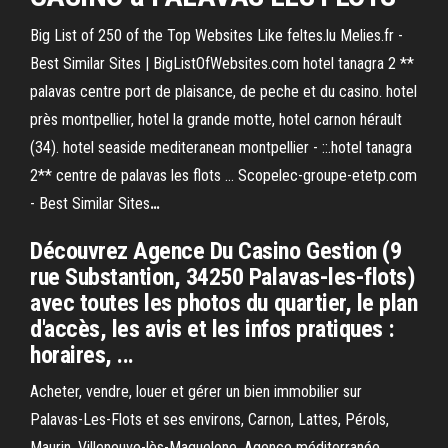
Big List of 250 of the Top Websites Like feltes.lu
Melies.fr -
Best Similar Sites | BigListOfWebsites.com
hotel tanagra 2 **
palavas centre port de plaisance, de peche et du casino. hotel
près montpellier, hotel la grande motte, hotel carnon hérault
(34). hotel seaside mediteranean montpellier - ::.hotel tanagra
2** centre de palavas les flots …
Scopelec-groupe-etetp.com
- Best Similar Sites
…
Découvrez Agence Du Casino Gestion (9
rue Substantion, 34250 Palavas-les-flots)
avec toutes les photos du quartier, le plan
d'accès, les avis et les infos pratiques :
horaires, ...
Acheter, vendre, louer et gérer un bien immobilier sur
Palavas-Les-Flots et ses environs, Carnon, Lattes, Pérols,
Maurin, Villeneuve-lès-Maguelone. Agence méditerranée,